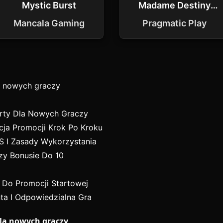
Mystic Burst
Madame Destiny
Megaways
Mancala Gaming
Pragmatic Play
a nowych graczy
erty Dla Nowych Graczy
cja Promocji Krok Po Kroku
 I Zasady Wykorzystania
zy Bonusie Do 10
ę Do Promocji Startowej
ta I Odpowiedzialna Gra
dla nowych graczy