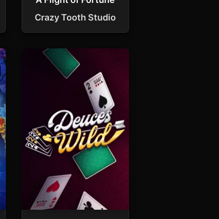
Crazy Tooth Studio