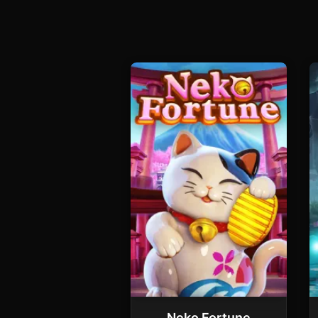
Neko Fortune