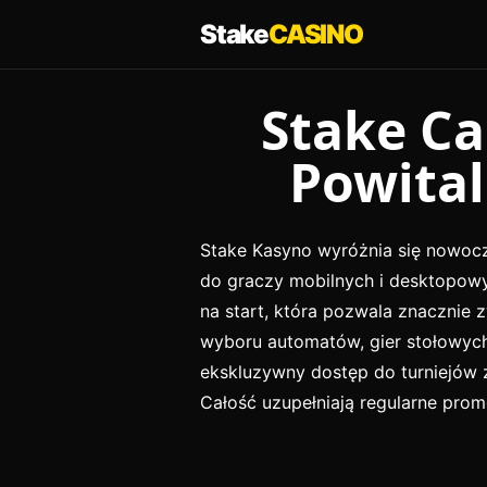
Stake
CASINO
Stake Ca
Powital
Stake Kasyno wyróżnia się nowocz
do graczy mobilnych i desktopowy
na start, która pozwala znacznie 
wyboru automatów, gier stołowyc
ekskluzywny dostęp do turniejów 
Całość uzupełniają regularne pro