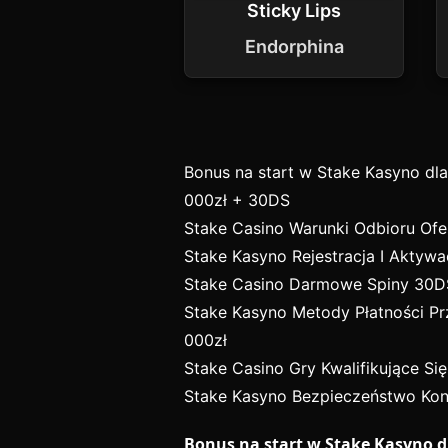
Sticky Lips
Endorphina
Bonus na start w Stake Kasyno dl
000zł + 30DS
Stake Casino Warunki Odbioru Of
Stake Kasyno Rejestracja I Aktywa
Stake Casino Darmowe Spiny 30DS
Stake Kasyno Metody Płatności Pr
000zł
Stake Casino Gry Kwalifikujące Si
Stake Kasyno Bezpieczeństwo Kon
Bonus na start w Stake Kasyno 