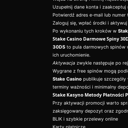
Uzupełnij dane konta i zaakceptuj 
Potwierdź adres e-mail lub numer 
Zaloguj się, wpłać środki i aktywuj
Po wykonaniu tych kroków w
Stak
Stake Casino Darmowe Spiny 30D
30DS
to pula darmowych spinów w 
ich uruchomienie.
Aktywacja
zwykle następuje po rej
Wygrane z free spinów mogą podle
Stake Casino
publikuje szczegóły 
terminy ważności i minimalny depo
Stake Kasyno Metody Płatności P
Przy aktywacji promocji warto spr
zaksięgowany depozyt oraz zgodn
BLIK i szybkie przelewy online
Karty płatnicze