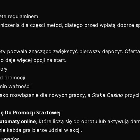
jęte regulaminem
czenia dla części metod, dlatego przed wpłatą dobrze sp
ty pozwala znacząco zwiększyć pierwszy depozyt. Oferta 
co daje więcej opcji na start.
toły
d promocji
rmin ważności
jako rozwiązanie dla nowych graczy, a
Stake Casino
przyci
ię Do Promocji Startowej
utomaty online
, które liczą się do obrotu lub aktywują da
ie każda gra bierze udział w akcji.
stawców,