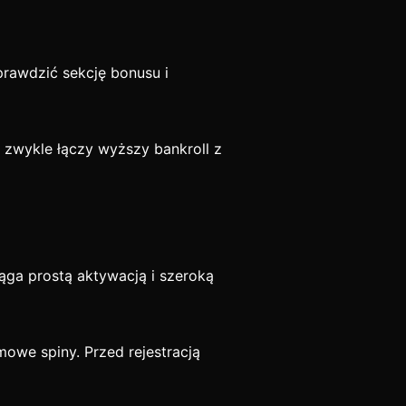
rawdzić sekcję bonusu i
zwykle łączy wyższy bankroll z
ąga prostą aktywacją i szeroką
rmowe spiny. Przed rejestracją